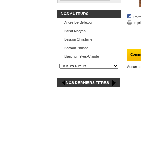
NOS AUTEURS
Part
André De Belletour
Impr
Barlet Maryse
Besson Christiane
Besson Philippe
Comme
Blanchon Yves-Claude
Aucun co
NOS DERNIERS TITRES