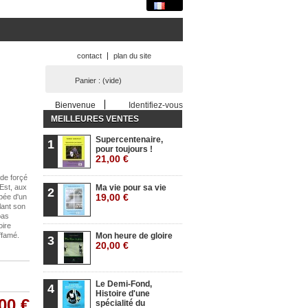
contact
plan du site
Panier :
(vide)
Bienvenue
Identifiez-vous
MEILLEURES VENTES
Supercentenaire,
1
pour toujours !
21,00 €
ode forçé
'Est, aux
Ma vie pour sa vie
2
19,00 €
ppée d'un
lant son
pas
oire
affamé.
Mon heure de gloire
3
20,00 €
Le Demi-Fond,
4
Histoire d'une
00 €
spécialité du