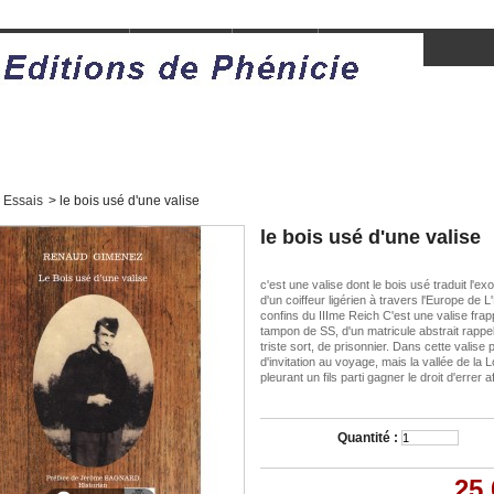
istoires d'humains
Jeunesse
Essais
Essais
>
le bois usé d'une valise
le bois usé d'une valise
c'est une valise dont le bois usé traduit l'ex
d'un coiffeur ligérien à travers l'Europe de L
confins du IIIme Reich C'est une valise fra
tampon de SS, d'un matricule abstrait rappe
triste sort, de prisonnier. Dans cette valise 
d'invitation au voyage, mais la vallée de la L
pleurant un fils parti gagner le droit d'errer 
Quantité :
25,