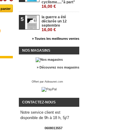
cyclisme....."à part"
16,00 €
la guerre a été
5
déclarée un 12
septembre
16,00 €
» Toutes les meilleures ventes
NOS MAGASINS
» Découvrez nos magasins
Offert par
Aideaunet.com
CONTACTEZ-NOUS
Notre service client est
disponible de 9h à 18 h, 5j/7
0608013557