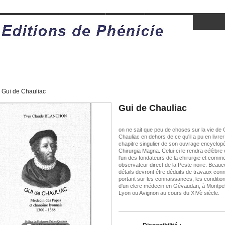
istoires d'humains
Jeunesse
Essais
Gui de Chauliac
Gui de Chauliac
on ne sait que peu de choses sur la vie de 
Chauliac en dehors de ce qu'il a pu en livrer
chapitre singulier de son ouvrage encyclop
Chirurgia Magna. Celui-ci le rendra célèbr
l'un des fondateurs de la chirurgie et comm
observateur direct de la Peste noire. Beau
détails devront être déduits de travaux co
portant sur les connaissances, les conditio
d'un clerc médecin en Gévaudan, à Montpell
Lyon ou Avignon au cours du XIVè siècle.