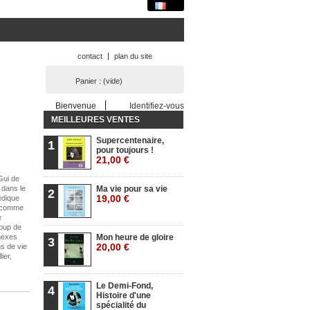
contact
plan du site
Panier :
(vide)
Bienvenue
Identifiez-vous
MEILLEURES VENTES
Supercentenaire,
1
pour toujours !
21,00 €
Gui de
 dans le
Ma vie pour sa vie
2
19,00 €
édique
e comme
e
coup de
nnexes
Mon heure de gloire
3
20,00 €
ns de vie
ier,
Le Demi-Fond,
4
Histoire d'une
spécialité du