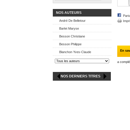
NOS AUTEURS
Part
André De Belletour
Impr
Barlet Maryse
Besson Christiane
Besson Philippe
En sav
Blanchon Yves-Claude
a complé
NOS DERNIERS TITRES